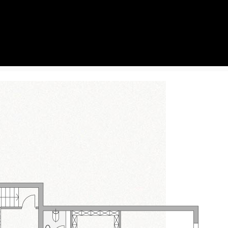
KONTAKT
WSPÓLNOTY
NETCZYNSZE
LAMINY
SPRAWY CZŁONKOWSKIE
ZGRUP. AK ŻMIJA 15B
SPRZEDAŻ LOKALI
MILENIJNA 51
 WNIOSKI
ADMINISTRACJA I
KAFLOWA 12
ADMINISTRACJA II
SĄSIEDZKA 6C
ÓW COOKIES
OPŁATY ZA LOKALE
POWSTAŃCÓW ŚLĄSKICH 123
ROZLICZENIA MEDIÓW
KRASIŃSKIEGO 57
ZGŁASZANIE AWARII
PODWÓJNA 3 I 5
ŚWIATOWIDA 14 I 16