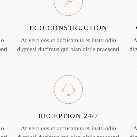
ECO CONSTRUCTION
io
At vero eos et accusamus et iusto odio
A
enti
dignissi ducimus qui blan ditiis praesenti
dig
RECEPTION 24/7
io
At vero eos et accusamus et iusto odio
A