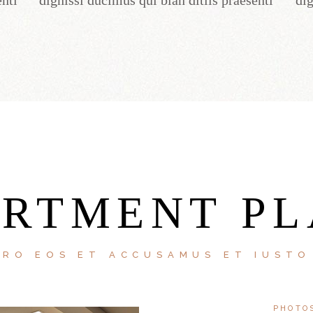
enti
dignissi ducimus qui blan ditiis praesenti
dig
ARTMENT PL
ERO EOS ET ACCUSAMUS ET IUSTO
PHOTO