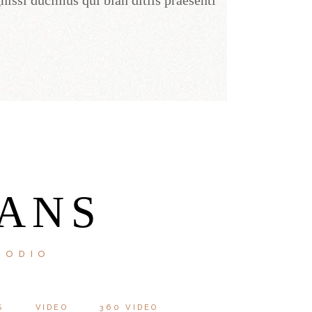
nissi ducimus qui blan ditiis praesenti
ANS
 ODIO
S
VIDEO
360 VIDEO