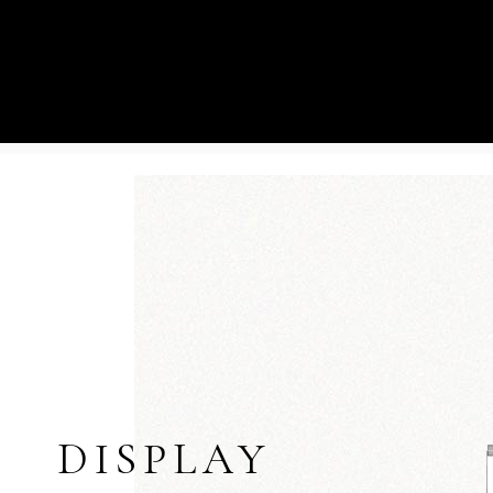
ORGANY SPÓŁDZIELNI
AKTUALNOŚCI
ZARZĄD
OGŁOSZENIA
RADA NADZORCZA
PRZETARGI
RADY MIESZKAŃCÓW
NAJEM
WALNE ZGROMADZENIE
PRACA
REGULACJA GRUN
DISPLAY