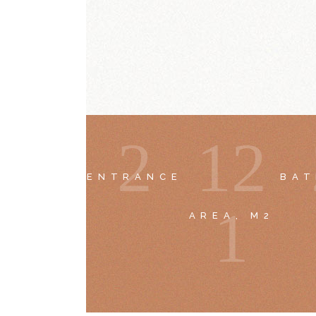
2
1
2
ENTRANCE
BA
1
AREA, M2