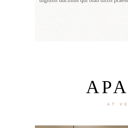
dignissi ducimus qui blan ditiis praes
AP
AT V