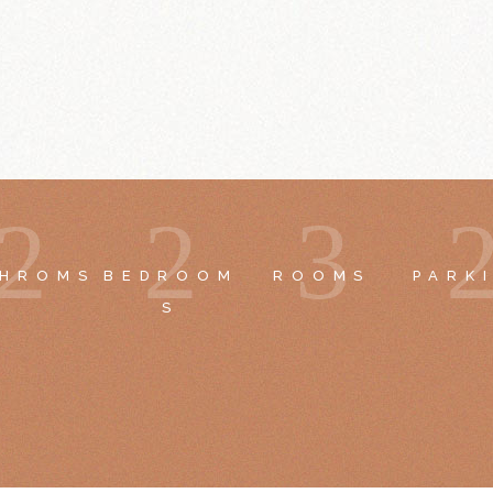
2
2
3
THROMS
BEDROOM
ROOMS
PARK
S