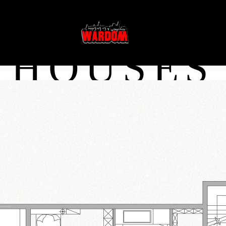
INWESTYCJE
DOKUMENTY
HOUSES
W SPRZEDAŻY
STATUT I REGU
ZREALIZOWANE
USTAWY
PLANOWANE
FORMULARZE I
RODO
TÓW
POLITYKA PLIK