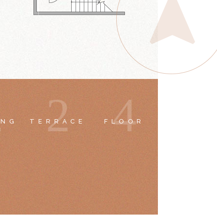
2
2
4
ING
TERRACE
FLOOR