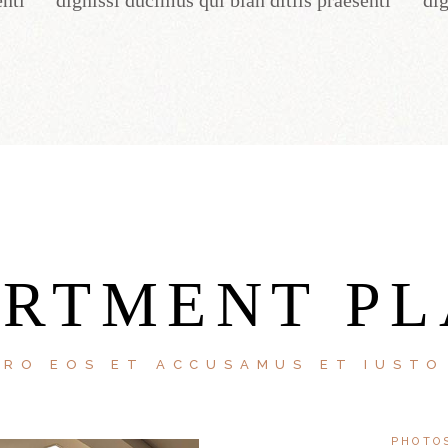
enti
dignissi ducimus qui blan ditiis praesenti
dig
ARTMENT PL
ERO EOS ET ACCUSAMUS ET IUSTO
PHOTO