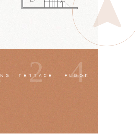
2
2
4
ING
TERRACE
FLOOR