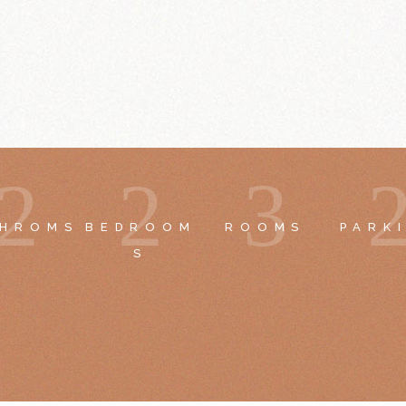
2
2
3
THROMS
BEDROOM
ROOMS
PARK
S