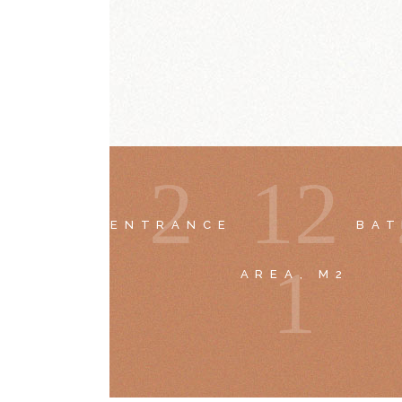
2
1
2
ENTRANCE
BA
1
AREA, M2