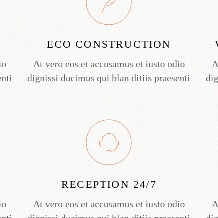
ECO CONSTRUCTION
io
At vero eos et accusamus et iusto odio
A
enti
dignissi ducimus qui blan ditiis praesenti
dig
RECEPTION 24/7
io
At vero eos et accusamus et iusto odio
A