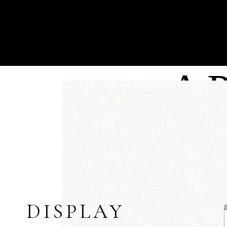
ORGANY SPÓŁDZIELNI
AKTUALNOŚCI
A
ZARZĄD
OGŁOSZENIA
RADA NADZORCZA
PRZETARGI
RADY MIESZKAŃCÓW
NAJEM
WALNE ZGROMADZENIE
PRACA
REGULACJA GRUN
DISPLAY