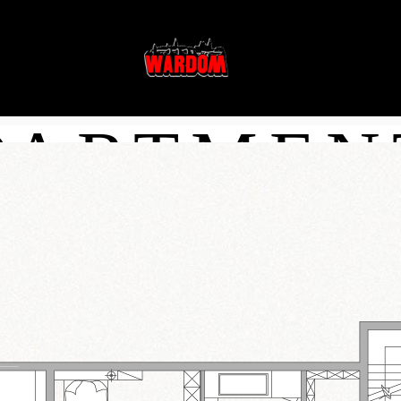
3 ROOM
INWESTYCJE
DOKUMENTY
PARTMEN
W SPRZEDAŻY
STATUT I REGU
ZREALIZOWANE
USTAWY
PLANOWANE
FORMULARZE I
RODO
TÓW
POLITYKA PLIK