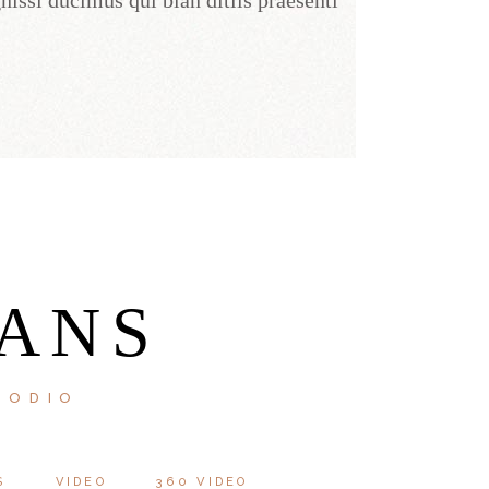
nissi ducimus qui blan ditiis praesenti
ANS
 ODIO
S
VIDEO
360 VIDEO