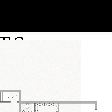
S
KONTAKT
WSPÓLNOTY
NETCZYNSZE
TS
LAMINY
SPRAWY CZŁONKOWSKIE
ZGRUP. AK ŻMIJA 15B
SPRZEDAŻ LOKALI
MILENIJNA 51
 WNIOSKI
ADMINISTRACJA I
KAFLOWA 12
ADMINISTRACJA II
SĄSIEDZKA 6C
ÓW COOKIES
OPŁATY ZA LOKALE
POWSTAŃCÓW ŚLĄSKICH 123
ROZLICZENIA MEDIÓW
KRASIŃSKIEGO 57
ZGŁASZANIE AWARII
PODWÓJNA 3 I 5
ŚWIATOWIDA 14 I 16