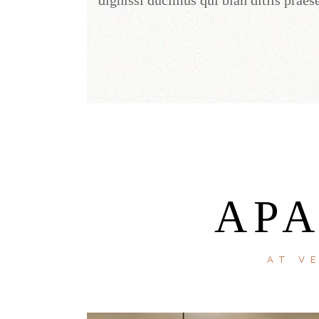
dignissi ducimus qui blan ditiis praes
AP
AT V